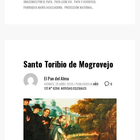
ORACIONES POR EL PAPA
PAPA LEÓN XIV
PAPA Y JUVENTUD
PARROQUIA MARÍA AUXILIADORA
PROTECCIÓN MATERNAL
Santo Toribio de Mogrovejo
El Pan del Alma
0
VIERNES, 25 ABRIL 2025
/
PUBLISHED IN
AÑO
121 N° 6298
,
NOTICIAS ECLESIALES