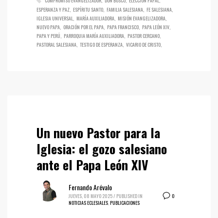
COMPROMISO EVANGELIZADOR
DON BOSCO
ELECCIÓN PAPAL
ESPERANZA Y PAZ
ESPÍRITU SANTO
FAMILIA SALESIANA
FE SALESIANA
IGLESIA UNIVERSAL
MARÍA AUXILIADORA
MISIÓN EVANGELIZADORA
NUEVO PAPA
ORACIÓN POR EL PAPA
PAPA FRANCISCO
PAPA LEÓN XIV
PAPA Y PERÚ
PARROQUIA MARÍA AUXILIADORA
PASTOR CERCANO
PASTORAL SALESIANA
TESTIGO DE ESPERANZA
VICARIO DE CRISTO
Un nuevo Pastor para la
Iglesia: el gozo salesiano
ante el Papa León XIV
Fernando Arévalo
0
JUEVES, 08 MAYO 2025
/
PUBLISHED IN
NOTICIAS ECLESIALES
,
PUBLICACIONES