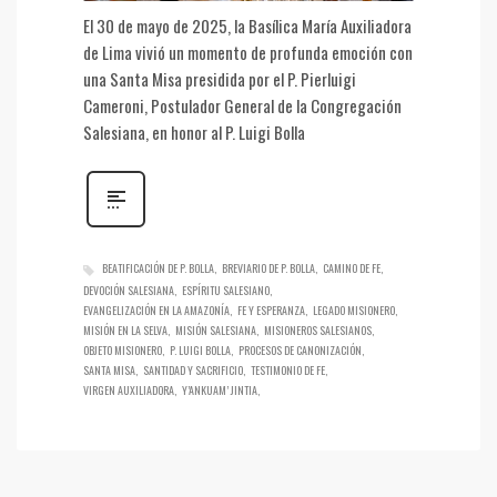
El 30 de mayo de 2025, la Basílica María Auxiliadora
de Lima vivió un momento de profunda emoción con
una Santa Misa presidida por el P. Pierluigi
Cameroni, Postulador General de la Congregación
Salesiana, en honor al P. Luigi Bolla
BEATIFICACIÓN DE P. BOLLA
BREVIARIO DE P. BOLLA
CAMINO DE FE
DEVOCIÓN SALESIANA
ESPÍRITU SALESIANO
EVANGELIZACIÓN EN LA AMAZONÍA
FE Y ESPERANZA
LEGADO MISIONERO
MISIÓN EN LA SELVA
MISIÓN SALESIANA
MISIONEROS SALESIANOS
OBJETO MISIONERO
P. LUIGI BOLLA
PROCESOS DE CANONIZACIÓN
SANTA MISA
SANTIDAD Y SACRIFICIO
TESTIMONIO DE FE
VIRGEN AUXILIADORA
Y’ANKUAM’ JINTIA