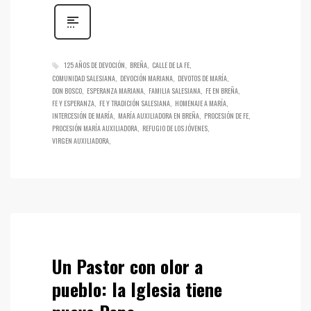
125 AÑOS DE DEVOCIÓN
BREÑA
CALLE DE LA FE
COMUNIDAD SALESIANA
DEVOCIÓN MARIANA
DEVOTOS DE MARÍA
DON BOSCO
ESPERANZA MARIANA
FAMILIA SALESIANA
FE EN BREÑA
FE Y ESPERANZA
FE Y TRADICIÓN SALESIANA
HOMENAJE A MARÍA
INTERCESIÓN DE MARÍA
MARÍA AUXILIADORA EN BREÑA
PROCESIÓN DE FE
PROCESIÓN MARÍA AUXILIADORA
REFUGIO DE LOS JÓVENES
VIRGEN AUXILIADORA
Un Pastor con olor a
pueblo: la Iglesia tiene