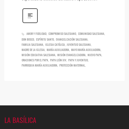
AMOR Y FIDELIDAD
COMPROMISO SALESIANO
COMUNIDAD SALESIANA
DON BOSCO
ESPÍRITU SANTO
EVANGELIZACIÓN SALESIANA
FAMILIA SALESIANA
IGLESIA CATÓLICA
JUVENTUD SALESIANA
MADRE DE LA IGLESIA
MARÍA AUXILIADORA
MAYO MARÍA AUXILIADORA
MISIÓN EDUCATIVA SALESIANA
MISIÓN EVANGELIZADORA
NUEVO PAPA
ORACIONES POR EL PAPA
PAPA LEÓN XIV
PAPA Y JUVENTUD
PARROQUIA MARÍA AUXILIADORA
PROTECCIÓN MATERNAL
LA BASÍLICA