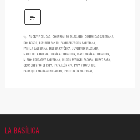
AMOR Y FIDELIDAD
COMPROMISO SALESIANO
COMUNIDAD SALESIANA
DON BOSCO
ESPÍRITU SANTO
EVANGELIZACIÓN SALESIANA
FAMILIA SALESIANA
IGLESIA CATÓLICA
JUVENTUD SALESIANA
MADRE DE LA IGLESIA
MARÍA AUXILIADORA
MAYO MARÍA AUXILIADORA
MISIÓN EDUCATIVA SALESIANA
MISIÓN EVANGELIZADORA
NUEVO PAPA
ORACIONES POR EL PAPA
PAPA LEÓN XIV
PAPA Y JUVENTUD
PARROQUIA MARÍA AUXILIADORA
PROTECCIÓN MATERNAL
LA BASÍLICA