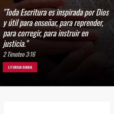
oda Escritura es inspirada por Dios
útil para enseñar, para reprender,
ra corregir, para instruir en
ticia."
imoteo 3:16
ITURGIA DIARIA