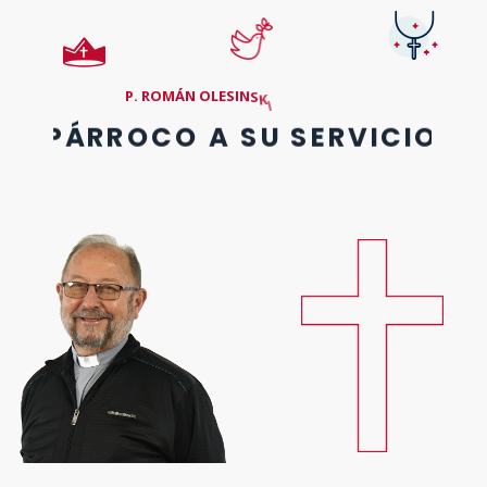
P
.
R
O
M
Á
N
O
L
E
S
I
N
S
K
I
PÁRROCO A SU SERVICIO
Los Salesianos de Don Bosco (SDB) formamos una comunidad
de bautizados que, dóciles a la voz del Espíritu, nos proponemos
realizar, en una forma específica de vida religiosa, el proyecto
apostólico de Don Bosco.