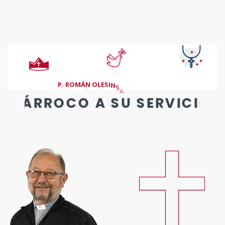
P
.
R
O
M
Á
N
O
L
E
S
I
N
S
K
I
PÁRROCO A SU SERVICIO
Los Salesianos de Don Bosco (SDB) formamos una comunidad
de bautizados que, dóciles a la voz del Espíritu, nos proponemos
realizar, en una forma específica de vida religiosa, el proyecto
apostólico de Don Bosco.