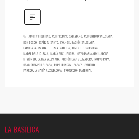
AMOR Y FIDELIDAD
COMPROMISO SALESIANO
COMUNIDAD SALESIANA
DON BOSCO
ESPÍRITU SANTO
EVANGELIZACIÓN SALESIANA
FAMILIA SALESIANA
IGLESIA CATÓLICA
JUVENTUD SALESIANA
MADRE DE LA IGLESIA
MARÍA AUXILIADORA
MAYO MARÍA AUXILIADORA
MISIÓN EDUCATIVA SALESIANA
MISIÓN EVANGELIZADORA
NUEVO PAPA
ORACIONES POR EL PAPA
PAPA LEÓN XIV
PAPA Y JUVENTUD
PARROQUIA MARÍA AUXILIADORA
PROTECCIÓN MATERNAL
LA BASÍLICA