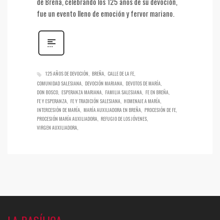
de Breña, celebrando los 125 años de su devoción,
fue un evento lleno de emoción y fervor mariano.
125 AÑOS DE DEVOCIÓN
BREÑA
CALLE DE LA FE
COMUNIDAD SALESIANA
DEVOCIÓN MARIANA
DEVOTOS DE MARÍA
DON BOSCO
ESPERANZA MARIANA
FAMILIA SALESIANA
FE EN BREÑA
FE Y ESPERANZA
FE Y TRADICIÓN SALESIANA
HOMENAJE A MARÍA
INTERCESIÓN DE MARÍA
MARÍA AUXILIADORA EN BREÑA
PROCESIÓN DE FE
PROCESIÓN MARÍA AUXILIADORA
REFUGIO DE LOS JÓVENES
VIRGEN AUXILIADORA