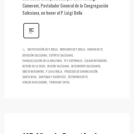
Cameroni, Postulador General de la Congregación
Salesiana, en honor al P. Luigi Bolla
BEATIFICACIÓN DE P. BOLLA
BREVIARIO DE P. BOLLA
CAMINO DE FE
DEVOCIÓN SALESIANA
ESPÍRITU SALESIANO
EVANGELIZACIÓN EN LA AMAZONÍA
FE Y ESPERANZA
LEGADO MISIONERO
MISIÓN EN LA SELVA
MISIÓN SALESIANA
MISIONEROS SALESIANOS
OBJETO MISIONERO
P. LUIGI BOLLA
PROCESOS DE CANONIZACIÓN
SANTA MISA
SANTIDAD Y SACRIFICIO
TESTIMONIO DE FE
VIRGEN AUXILIADORA
Y’ANKUAM’ JINTIA