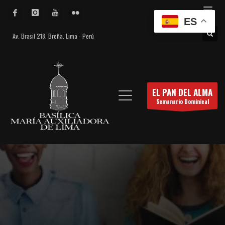
ES
Av. Brasil 218. Breña. Lima - Perú
EL PAN DEL ALMA
Semanario Dominical
El Pan del Alma