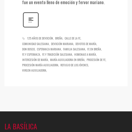
fue un evento lleno de emoción y fervor mariano.
125 AÑOS DE DEVOCIÓN
BREÑA
CALLE DE LA FE
COMUNIDAD SALESIANA
DEVOCIÓN MARIANA
DEVOTOS DE MARÍA
DON BOSCO
ESPERANZA MARIANA
FAMILIA SALESIANA
FE EN BREÑA
FE Y ESPERANZA
FE Y TRADICIÓN SALESIANA
HOMENAJE A MARÍA
INTERCESIÓN DE MARÍA
MARÍA AUXILIADORA EN BREÑA
PROCESIÓN DE FE
PROCESIÓN MARÍA AUXILIADORA
REFUGIO DE LOS JÓVENES
VIRGEN AUXILIADORA
LA BASÍLICA