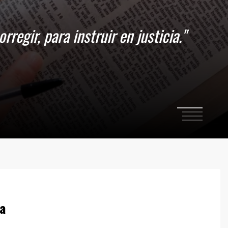
1
2
3
4
za