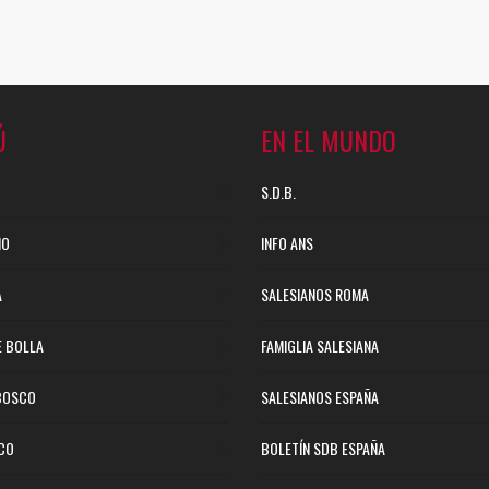
Ú
EN EL MUNDO
S.D.B.
NO
INFO ANS
A
SALESIANOS ROMA
E BOLLA
FAMIGLIA SALESIANA
BOSCO
SALESIANOS ESPAÑA
ICO
BOLETÍN SDB ESPAÑA