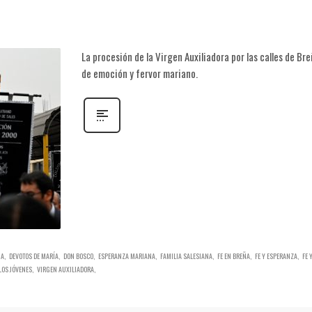
La procesión de la Virgen Auxiliadora por las calles de Br
de emoción y fervor mariano.
NA
DEVOTOS DE MARÍA
DON BOSCO
ESPERANZA MARIANA
FAMILIA SALESIANA
FE EN BREÑA
FE Y ESPERANZA
FE 
LOS JÓVENES
VIRGEN AUXILIADORA