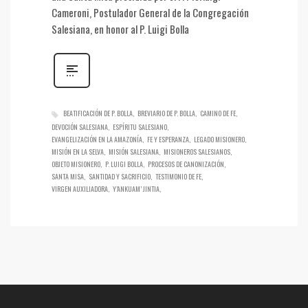
Cameroni, Postulador General de la Congregación
Salesiana, en honor al P. Luigi Bolla
BEATIFICACIÓN DE P. BOLLA
BREVIARIO DE P. BOLLA
CAMINO DE FE
DEVOCIÓN SALESIANA
ESPÍRITU SALESIANO
EVANGELIZACIÓN EN LA AMAZONÍA
FE Y ESPERANZA
LEGADO MISIONERO
MISIÓN EN LA SELVA
MISIÓN SALESIANA
MISIONEROS SALESIANOS
OBJETO MISIONERO
P. LUIGI BOLLA
PROCESOS DE CANONIZACIÓN
SANTA MISA
SANTIDAD Y SACRIFICIO
TESTIMONIO DE FE
VIRGEN AUXILIADORA
Y’ANKUAM’ JINTIA