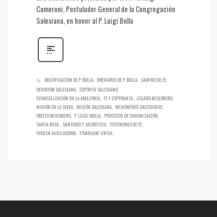
Cameroni, Postulador General de la Congregación
Salesiana, en honor al P. Luigi Bolla
BEATIFICACIÓN DE P. BOLLA
BREVIARIO DE P. BOLLA
CAMINO DE FE
DEVOCIÓN SALESIANA
ESPÍRITU SALESIANO
EVANGELIZACIÓN EN LA AMAZONÍA
FE Y ESPERANZA
LEGADO MISIONERO
MISIÓN EN LA SELVA
MISIÓN SALESIANA
MISIONEROS SALESIANOS
OBJETO MISIONERO
P. LUIGI BOLLA
PROCESOS DE CANONIZACIÓN
SANTA MISA
SANTIDAD Y SACRIFICIO
TESTIMONIO DE FE
VIRGEN AUXILIADORA
Y’ANKUAM’ JINTIA