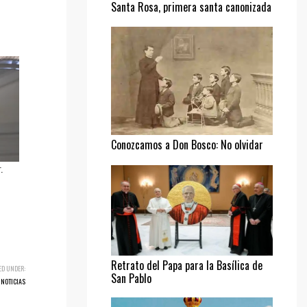
Santa Rosa, primera santa canonizada
Conozcamos a Don Bosco: No olvidar
al pobre
.
Retrato del Papa para la Basílica de
ED UNDER:
San Pablo
NOTICIAS