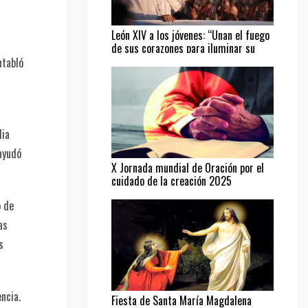
León XIV a los jóvenes: “Unan el fuego
de sus corazones para iluminar su
camino”
ntabló
lia
 ayudó
X Jornada mundial de Oración por el
cuidado de la creación 2025
o de
as
s
ncia.
Fiesta de Santa María Magdalena