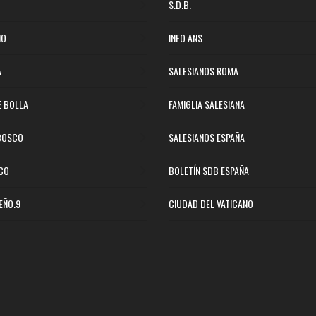
S.D.B.
NO
INFO ANS
A
SALESIANOS ROMA
E BOLLA
FAMIGLIA SALESIANA
BOSCO
SALESIANOS ESPAÑA
ICO
BOLETÍN SDB ESPAÑA
EÑO.9
CIUDAD DEL VATICANO