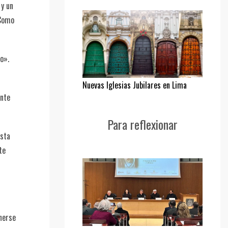
 y un
 Como
o».
Nuevas Iglesias Jubilares en Lima
ente
Para reflexionar
usta
te
enerse