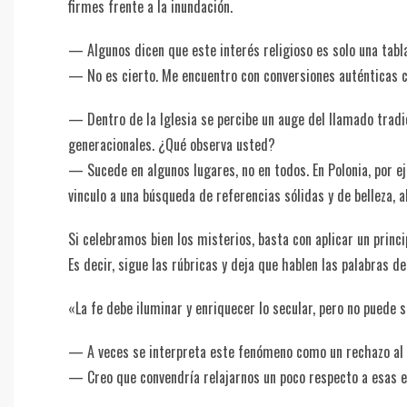
firmes frente a la inundación.
— Algunos dicen que este interés religioso es solo una tabla
— No es cierto. Me encuentro con conversiones auténticas cas
— Dentro de la Iglesia se percibe un auge del llamado tradici
generacionales. ¿Qué observa usted?
— Sucede en algunos lugares, no en todos. En Polonia, por ej
vinculo a una búsqueda de referencias sólidas y de belleza, a
Si celebramos bien los misterios, basta con aplicar un principi
Es decir, sigue las rúbricas y deja que hablen las palabras de 
«La fe debe iluminar y enriquecer lo secular, pero no puede s
— A veces se interpreta este fenómeno como un rechazo al Co
— Creo que convendría relajarnos un poco respecto a esas et