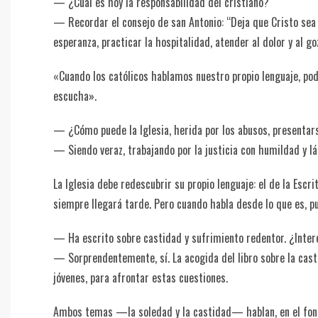
— ¿Cuál es hoy la responsabilidad del cristiano?
— Recordar el consejo de san Antonio: “Deja que Cristo sea e
esperanza, practicar la hospitalidad, atender al dolor y al 
«Cuando los católicos hablamos nuestro propio lenguaje, p
escucha».
— ¿Cómo puede la Iglesia, herida por los abusos, presenta
— Siendo veraz, trabajando por la justicia con humildad y
La Iglesia debe redescubrir su propio lenguaje: el de la Escr
siempre llegará tarde. Pero cuando habla desde lo que es, p
— Ha escrito sobre castidad y sufrimiento redentor. ¿Inte
— Sorprendentemente, sí. La acogida del libro sobre la cas
jóvenes, para afrontar estas cuestiones.
Ambos temas —la soledad y la castidad— hablan, en el fondo,