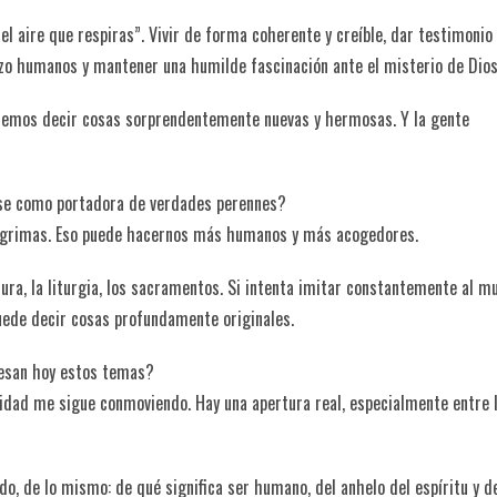
l aire que respiras”. Vivir de forma coherente y creíble, dar testimonio
gozo humanos y mantener una humilde fascinación ante el misterio de Dios
odemos decir cosas sorprendentemente nuevas y hermosas. Y la gente
rse como portadora de verdades perennes?
 lágrimas. Eso puede hacernos más humanos y más acogedores.
itura, la liturgia, los sacramentos. Si intenta imitar constantemente al m
uede decir cosas profundamente originales.
resan hoy estos temas?
tidad me sigue conmoviendo. Hay una apertura real, especialmente entre 
 de lo mismo: de qué significa ser humano, del anhelo del espíritu y d