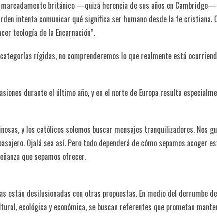
ino, marcadamente británico —quizá herencia de sus años en Cambridge—
arden intenta comunicar qué significa ser humano desde la fe cristiana.
acer teología de la Encarnación”.
categorías rígidas, no comprenderemos lo que realmente está ocurriend
siones durante el último año, y en el norte de Europa resulta especialm
inosas, y los católicos solemos buscar mensajes tranquilizadores. Nos g
 pasajero. Ojalá sea así. Pero todo dependerá de cómo sepamos acoger es
señanza que sepamos ofrecer.
s están desilusionadas con otras propuestas. En medio del derrumbe de
, cultural, ecológica y económica, se buscan referentes que prometan mant