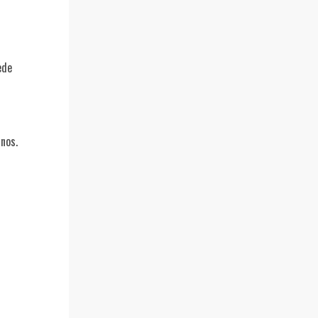
ede
nos.