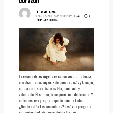
corazón
El Pan del Alma
0
VIERNES, 04 ABRIL 2025
/
PUBLISHED IN
AÑO
121 N° 6295
,
PORTADA
La escena del evangelio es conmovedora. Todos se
marchan. Todos huyen. Solo quedan Jesús y la mujer,
cara a cara, sin máscaras. Ella, humillada y
vulnerable. Él, sereno, firme, pero lleno de ternura. Y
entonces, esa pregunta que lo cambia todo:
¿Dónde están tus acusadores? Jesús no pregunta
por curiosidad, sino para abrirle los ojos