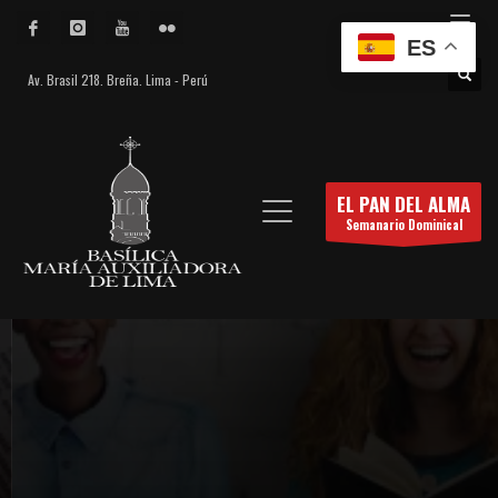
ES
Av. Brasil 218. Breña. Lima - Perú
EL PAN DEL ALMA
Semanario Dominical
El Pan del Alma