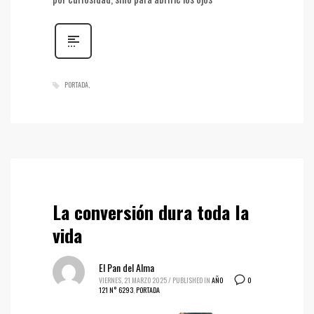
PORTADA
La conversión dura toda la
vida
El Pan del Alma
0
VIERNES, 21 MARZO 2025
/
PUBLISHED IN
AÑO
121 N° 6293
,
PORTADA