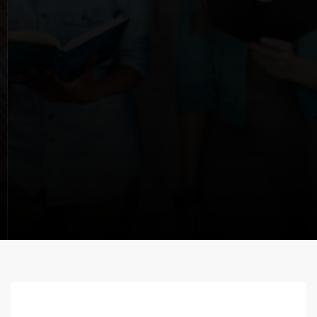
"Todo se escribió para enseñarnos, a
fin de que, alentados por las
Escrituras, perseveremos en
mantener nuestra esperanza."
Romanos 15:4
LITURGIA DIARIA