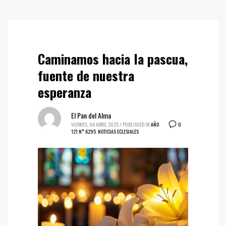
Caminamos hacia la pascua,
fuente de nuestra
esperanza
El Pan del Alma
0
VIERNES, 04 ABRIL 2025
/
PUBLISHED IN
AÑO
121 N° 6295
,
NOTICIAS ECLESIALES