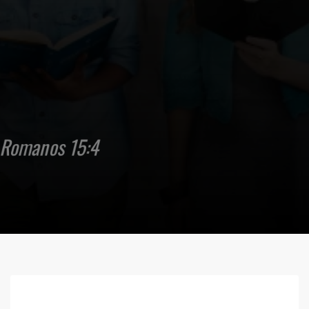
"Todo se escribió para enseñarnos, a
fin de que, alentados por las
Escrituras, perseveremos en
mantener nuestra esperanza."
Romanos 15:4
LITURGIA DIARIA