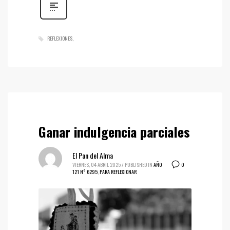
REFLEXIONES
Ganar indulgencia parciales
El Pan del Alma
0
VIERNES, 04 ABRIL 2025
/
PUBLISHED IN
AÑO
121 N° 6295
,
PARA REFLEXIONAR