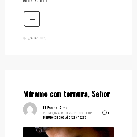
comenzaron a
¿SABÍAS QUÉ?
Mírame con ternura, Señor
El Pan del Alma
0
VIERNES, 04 ABRIL 2025
/
PUBLISHED IN
1
MINUTO CON DIOS
,
AÑO 121 N° 6295