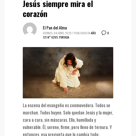
Jesús siempre mira el
corazón
El Pan del Alma
0
VIERNES, 04 ABRIL 2025
/
PUBLISHED IN
AÑO
121 N° 6295
,
PORTADA
La escena del evangelio es conmovedora. Todos se
marchan. Todos huyen. Solo quedan Jesús y la mujer,
cara a cara, sin máscaras. Ella, humillada y
vulnerable. Él, sereno, firme, pero lleno de ternura. Y
entonces, esa pregunta que lo cambia todo: