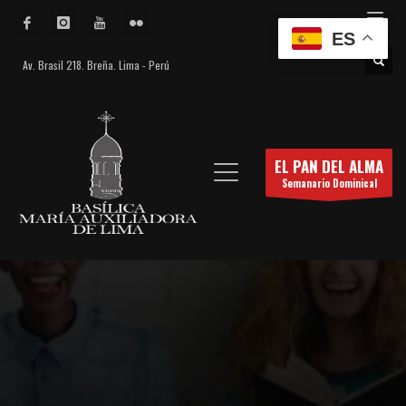
ES
Av. Brasil 218. Breña. Lima - Perú
EL PAN DEL ALMA
Semanario Dominical
El Pan del Alma