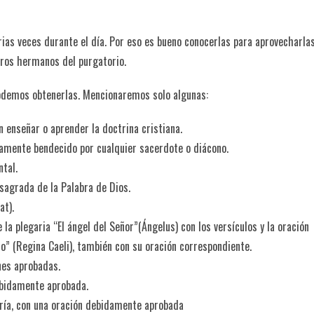
rias veces durante el día. Por eso es bueno conocerlas para aprovecharlas
tros hermanos del purgatorio.
podemos obtenerlas. Mencionaremos solo algunas:
en enseñar o aprender la doctrina cristiana.
damente bendecido por cualquier sacerdote o diácono.
tal.
sagrada de la Palabra de Dios.
at).
la plegaria “El ángel del Señor”(Ángelus) con los versículos y la oración
elo” (Regina Caeli), también con su oración correspondiente.
nes aprobadas.
ebidamente aprobada.
ría, con una oración debidamente aprobada