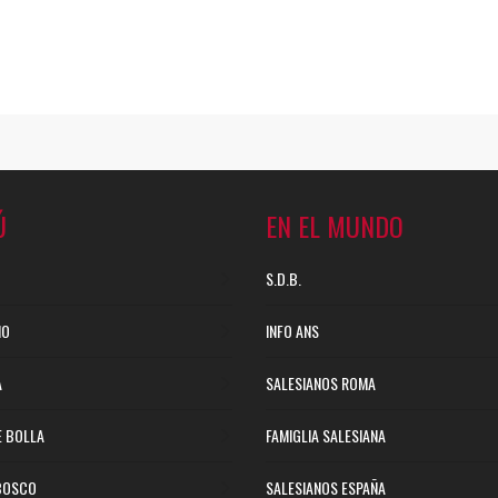
Ú
EN EL MUNDO
S.D.B.
NO
INFO ANS
A
SALESIANOS ROMA
E BOLLA
FAMIGLIA SALESIANA
BOSCO
SALESIANOS ESPAÑA