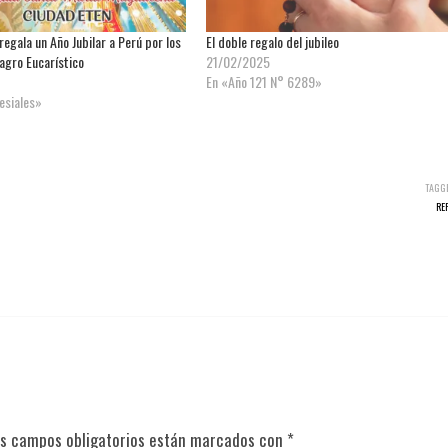
egala un Año Jubilar a Perú por los
El doble regalo del jubileo
agro Eucarístico
21/02/2025
En «Año 121 N° 6289»
lesiales»
TAGG
RE
s campos obligatorios están marcados con
*