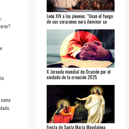
León XIV a los jóvenes: “Unan el fuego
,
de sus corazones para iluminar su
dores?
camino”
de
X Jornada mundial de Oración por el
cuidado de la creación 2025
die
s como
añado.
Fiesta de Santa María Magdalena