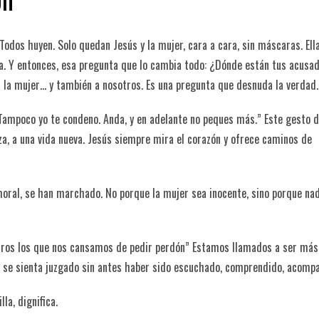
dos huyen. Solo quedan Jesús y la mujer, cara a cara, sin máscaras. Ella
nura. Y entonces, esa pregunta que lo cambia todo: ¿Dónde están tus acusa
 a la mujer… y también a nosotros. Es una pregunta que desnuda la verdad.
Tampoco yo te condeno. Anda, y en adelante no peques más.” Este gesto 
nza, a una vida nueva. Jesús siempre mira el corazón y ofrece caminos de
 moral, se han marchado. No porque la mujer sea inocente, sino porque na
tros los que nos cansamos de pedir perdón” Estamos llamados a ser má
ie se sienta juzgado sin antes haber sido escuchado, comprendido, acomp
la, dignifica.