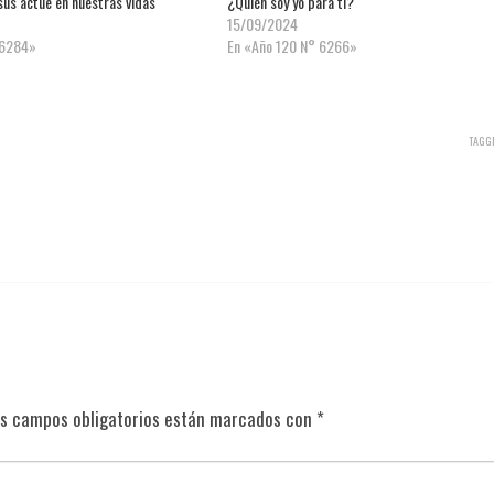
ús actúe en nuestras vidas
¿Quién soy yo para ti?
15/09/2024
 6284»
En «Año 120 N° 6266»
TAGG
s campos obligatorios están marcados con
*