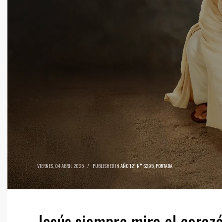
VIERNES, 04 ABRIL 2025
/
PUBLISHED IN
AÑO 121 N° 6295
,
PORTADA
Jesús siempre mira el coraz