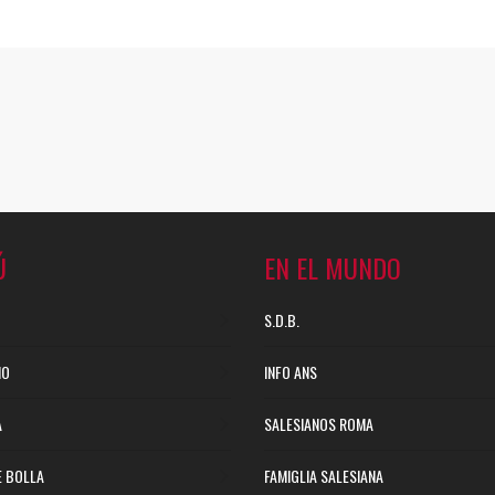
Ú
EN EL MUNDO
S.D.B.
NO
INFO ANS
A
SALESIANOS ROMA
E BOLLA
FAMIGLIA SALESIANA