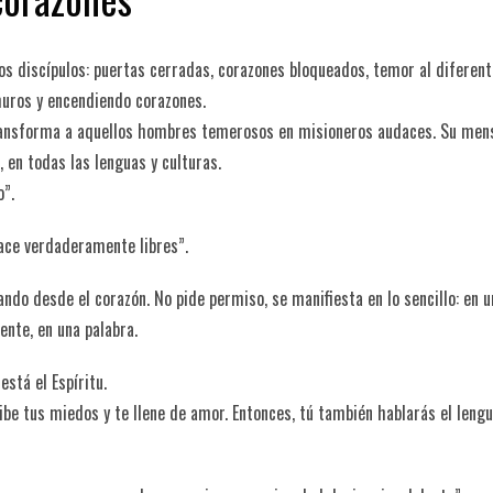
los discípulos: puertas cerradas, corazones bloqueados, temor al diferent
muros y encendiendo corazones.
. Transforma a aquellos hombres temerosos en misioneros audaces. Su men
 en todas las lenguas y culturas.
o”.
hace verdaderamente libres”.
ñando desde el corazón. No pide permiso, se manifiesta en lo sencillo: en u
ente, en una palabra.
está el Espíritu.
ribe tus miedos y te llene de amor. Entonces, tú también hablarás el lengu