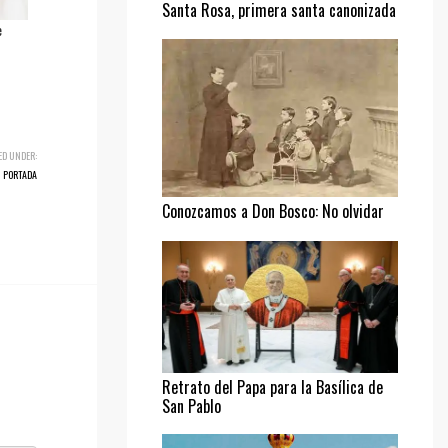
Santa Rosa, primera santa canonizada
e
ED UNDER:
PORTADA
Conozcamos a Don Bosco: No olvidar
al pobre
Retrato del Papa para la Basílica de
San Pablo