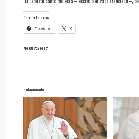
“El Espíritu Santo molesta – escribió el Papa Francisco –, p
Comparte esto:
Facebook
X
Me gusta esto:
Relacionado