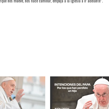
orque nos mueve, nos hace caminar, empuja a la Iglesia a ir adelante”.