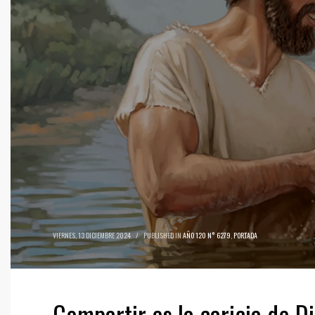
VIERNES, 13 DICIEMBRE 2024
/
PUBLISHED IN
AÑO 120 N° 6279
,
PORTADA
Compartir es la caricia de D