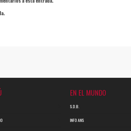
mentarios a esta entrada.
da.
Ú
EN EL MUNDO
S.D.B.
NO
INFO ANS