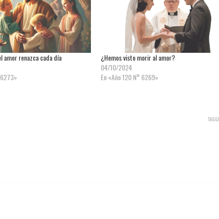
el amor renazca cada día
¿Hemos visto morir al amor?
04/10/2024
 6273»
En «Año 120 N° 6269»
TAGG