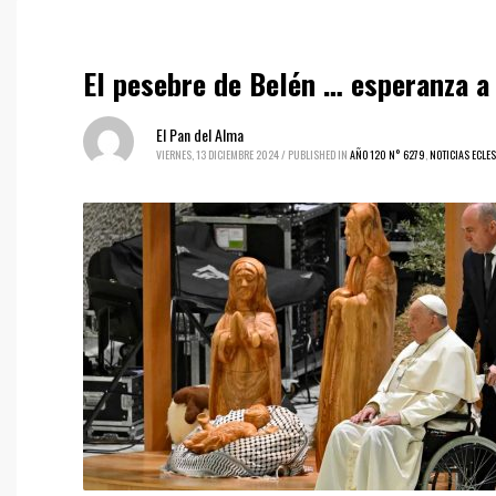
El pesebre de Belén … esperanza a 
El Pan del Alma
VIERNES, 13 DICIEMBRE 2024
/
PUBLISHED IN
AÑO 120 N° 6279
,
NOTICIAS ECLES