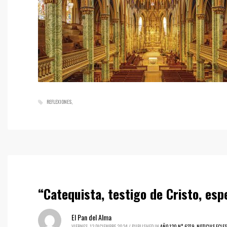
REFLEXIONES
“Catequista, testigo de Cristo, es
El Pan del Alma
VIERNES, 13 DICIEMBRE 2024
/
PUBLISHED IN
AÑO 120 N° 6279
,
NOTICIAS ECLES