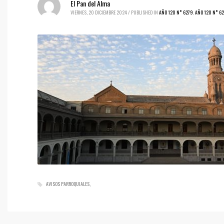
El Pan del Alma
VIERNES, 20 DICIEMBRE 2024
/
PUBLISHED IN
AÑO 120 N° 6279
,
AÑO 120 N° 6
AVISOS PARROQUIALES