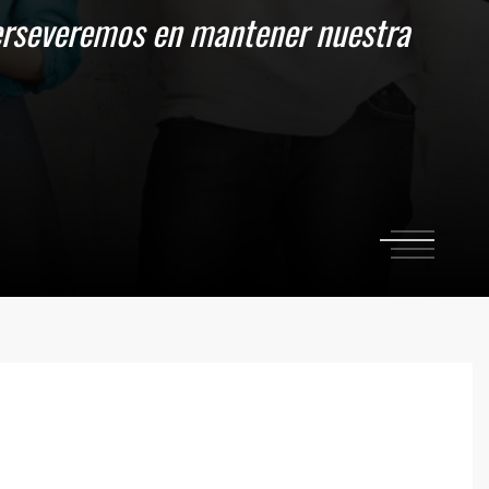
 perseveremos en mantener nuestra
1
2
3
4