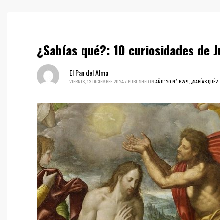
¿Sabías qué?: 10 curiosidades de J
El Pan del Alma
VIERNES, 13 DICIEMBRE 2024
/
PUBLISHED IN
AÑO 120 N° 6279
,
¿SABÍAS QUÉ?