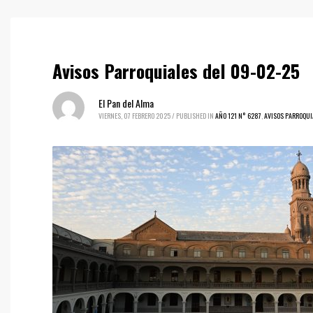
Avisos Parroquiales del 09-02-25
El Pan del Alma
VIERNES, 07 FEBRERO 2025
/
PUBLISHED IN
AÑO 121 N° 6287
,
AVISOS PARROQUI