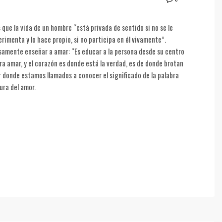
 que la vida de un hombre “está privada de sentido si no se le
perimenta y lo hace propio, si no participa en él vivamente”.
samente enseñar a amar: “Es educar a la persona desde su centro
a amar, y el corazón es donde está la verdad, es de donde brotan
gar donde estamos llamados a conocer el significado de la palabra
tura del amor.