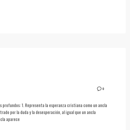
0
os profundos: 1. Representa la esperanza cristiana como un ancla
strado por la duda y la desesperación, al igual que un ancla
ncla aparece