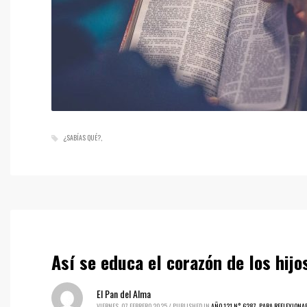
¿SABÍAS QUÉ?
Así se educa el corazón de los hijo
El Pan del Alma
VIERNES, 07 FEBRERO 2025
/
PUBLISHED IN
AÑO 121 N° 6287
,
PARA REFLEXIONA