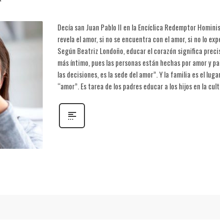
Decía san Juan Pablo II en la Encíclica Redemptor Hominis
revela el amor, si no se encuentra con el amor, si no lo ex
Según Beatriz Londoño, educar el corazón significa preci
más íntimo, pues las personas están hechas por amor y par
las decisiones, es la sede del amor”. Y la familia es el lu
“amor”. Es tarea de los padres educar a los hijos en la cul