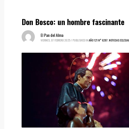
Don Bosco: un hombre fascinante
El Pan del Alma
VIERNES, 07 FEBRERO 2025
/
PUBLISHED IN
AÑO 121 N° 6287
,
NOTICIAS ECLESIA