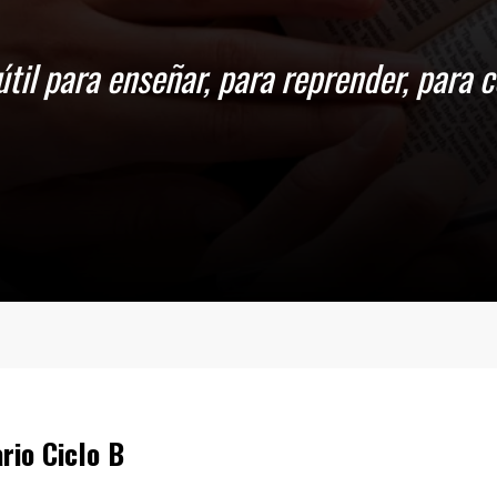
n de que, alentados por las Escrituras,
io Ciclo B