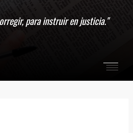
 perseveremos en mantener nuestra
1
2
3
4