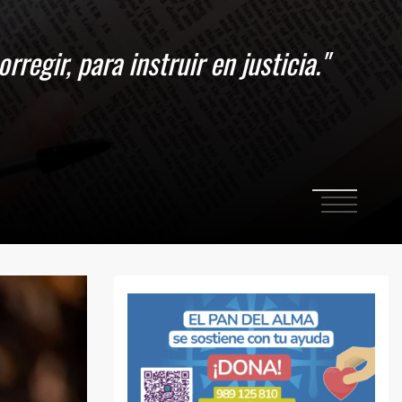
 perseveremos en mantener nuestra
1
2
3
4