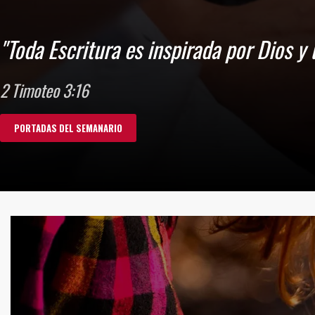
"Todo se escribió para enseñarnos, a fi
esperanza."
Romanos 15:4
UN MINUTO CON DIOS