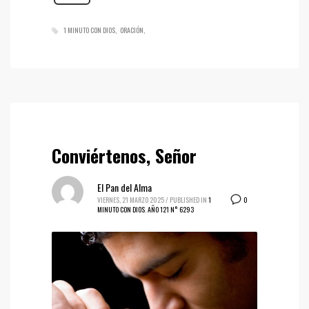
1 MINUTO CON DIOS
ORACIÓN
Conviértenos, Señor
El Pan del Alma
0
VIERNES, 21 MARZO 2025
/
PUBLISHED IN
1
MINUTO CON DIOS
,
AÑO 121 N° 6293