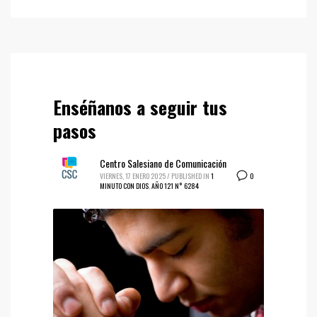
Enséñanos a seguir tus
pasos
Centro Salesiano de Comunicación
0
VIERNES, 17 ENERO 2025
/
PUBLISHED IN
1
MINUTO CON DIOS
,
AÑO 121 N° 6284