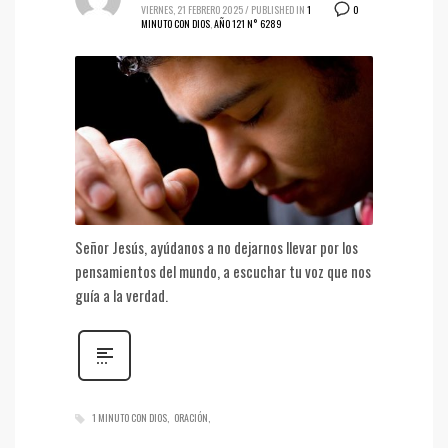
0
VIERNES, 21 FEBRERO 2025
/
PUBLISHED IN
1
MINUTO CON DIOS
,
AÑO 121 N° 6289
Señor Jesús, ayúdanos a no dejarnos llevar por los
pensamientos del mundo, a escuchar tu voz que nos
guía a la verdad.
1 MINUTO CON DIOS
ORACIÓN