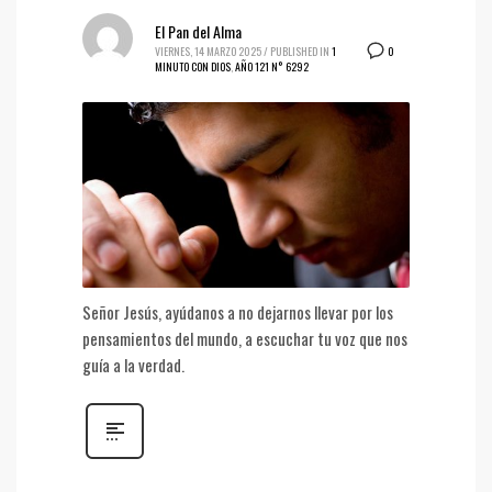
El Pan del Alma
0
VIERNES, 14 MARZO 2025
/
PUBLISHED IN
1
MINUTO CON DIOS
,
AÑO 121 N° 6292
Señor Jesús, ayúdanos a no dejarnos llevar por los
pensamientos del mundo, a escuchar tu voz que nos
guía a la verdad.