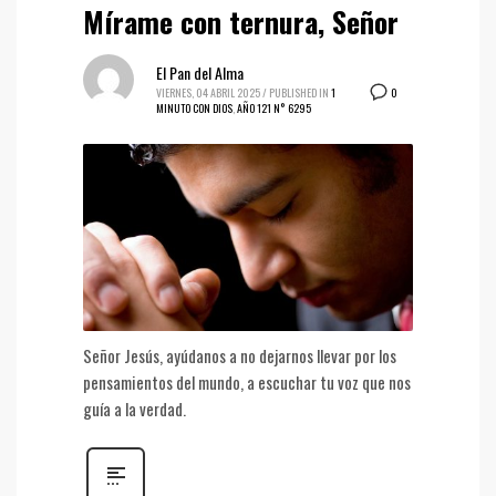
Mírame con ternura, Señor
El Pan del Alma
0
VIERNES, 04 ABRIL 2025
/
PUBLISHED IN
1
MINUTO CON DIOS
,
AÑO 121 N° 6295
Señor Jesús, ayúdanos a no dejarnos llevar por los
pensamientos del mundo, a escuchar tu voz que nos
guía a la verdad.