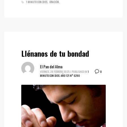
1 MINUTO CON DIOS
ORACIÓN
Llénanos de tu bondad
El Pan del Alma
0
VIERNES, 28 FEBRERO 2025
/
PUBLISHED IN
1
MINUTO CON DIOS
,
AÑO 121 N° 6290