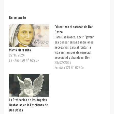
Relacionado
Educar con el corazón de Don
Bosco
Para Don Bosco, decir “joven”
era pensar en las condiciones
necesarias para afrontar la
Mamá Margarita
vida en tiempos de especial
22/11/2024
necesidad y abandono. Don
En «Año 120 N° 6276»
Bosco es un sacerdote
28/02/2025
educador que entendió muy
En «Año 121 N° 6290»
bien que solo se puede educar
si la persona está en las
circunstancias adecuadas
para realizar el camino. Por…
La Protección de los Ángeles
Custodios en la Enseñanza de
Don Bosco