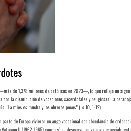
rdotes
 —más de 1,378 millones de católicos en 2023—, lo que refleja un signo
ta con la disminución de vocaciones sacerdotales y religiosas. La paradoj
ús: “La mies es mucha y los obreros pocos” (Lc 10, 1-12).
 parte de Europa vivieron un auge vocacional con abundancia de ordenaci
io Vaticano II (1962-1965) comenzó un descenso progresivo, especialment