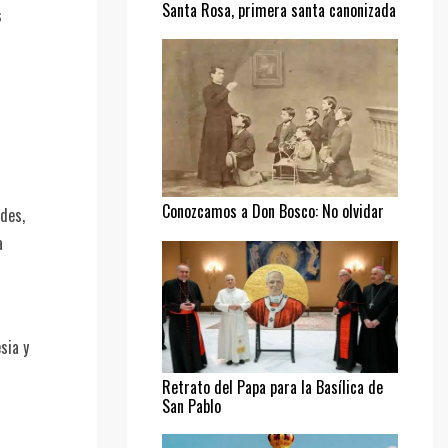
Santa Rosa, primera santa canonizada
s
Conozcamos a Don Bosco: No olvidar
ades,
al pobre
a
sia y
Retrato del Papa para la Basílica de
San Pablo