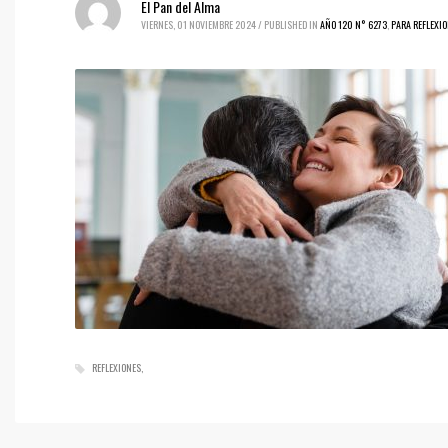
El Pan del Alma
VIERNES, 01 NOVIEMBRE 2024
/
PUBLISHED IN
AÑO 120 N° 6273
,
PARA REFLEXI
REFLEXIONES