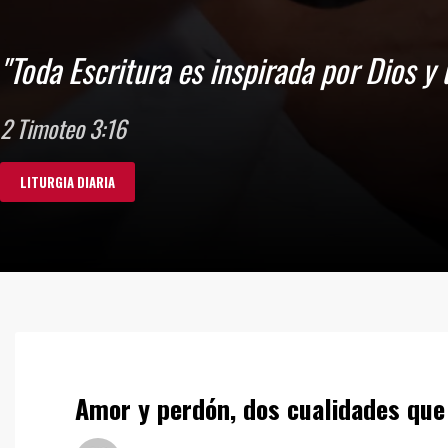
Romanos 15:4
Amor y perdón, dos cualidades qu