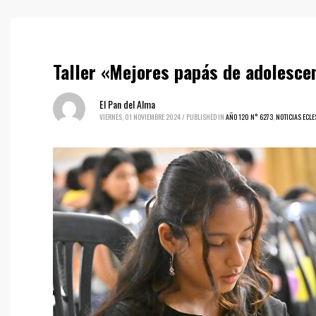
Taller «Mejores papás de adolesce
El Pan del Alma
VIERNES, 01 NOVIEMBRE 2024
/
PUBLISHED IN
AÑO 120 N° 6273
,
NOTICIAS ECLE