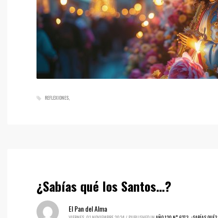
REFLEXIONES
¿Sabías qué los Santos…?
El Pan del Alma
VIERNES, 01 NOVIEMBRE 2024
/
PUBLISHED IN
AÑO 120 N° 6273
,
¿SABÍAS QUÉ?