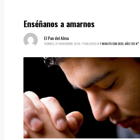
Enséñanos a amarnos
El Pan del Alma
VIERNES, 01 NOVIEMBRE 2024
/
PUBLISHED IN
1 MINUTO CON DIOS
,
AÑO 120 N°