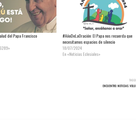
salud del Papa Francisco
#AñoDeLaOración: El Papa nos recuerda que
necesitamos espacios de silencio
 6289»
18/07/2024
En «Noticias Eclesiales»
TAGG
ENCUENTRO
,
NOTICIAS
,
VOLU