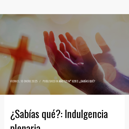
VIERNES, 10 ENERO 2025
/
PUBLISHED IN
AÑO 121 N° 6283
,
¿SABÍAS QUÉ?
¿Sabías qué?: Indulgencia
plenaria