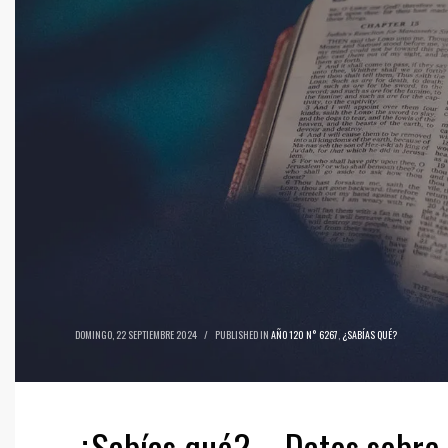
DOMINGO, 22 SEPTIEMBRE 2024
/
PUBLISHED IN
AÑO 120 N° 6267
,
¿SABÍAS QUÉ?
¿Sabías qué? – Datos sobre l