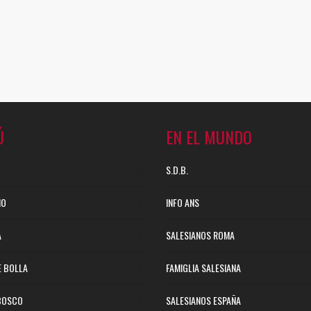
Ú
EN EL MUNDO
S.D.B.
NO
INFO ANS
A
SALESIANOS ROMA
E BOLLA
FAMIGLIA SALESIANA
BOSCO
SALESIANOS ESPAÑA