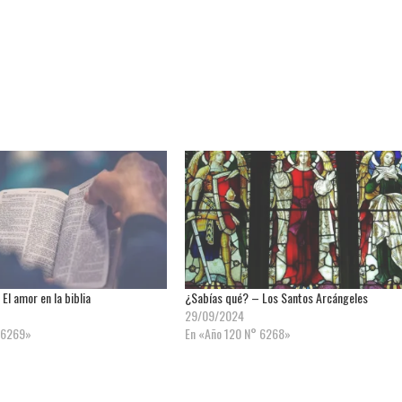
El amor en la biblia
¿Sabías qué? – Los Santos Arcángeles
29/09/2024
 6269»
En «Año 120 N° 6268»