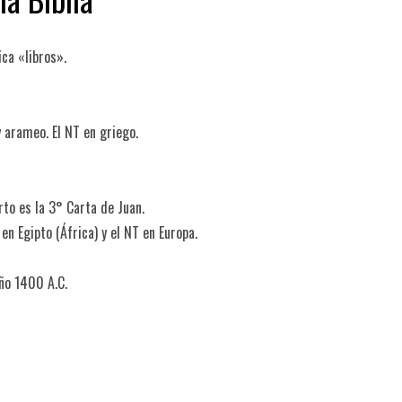
ica «libros».
y arameo. El NT en griego.
rto es la 3° Carta de Juan.
 en Egipto (África) y el NT en Europa.
año 1400 A.C.