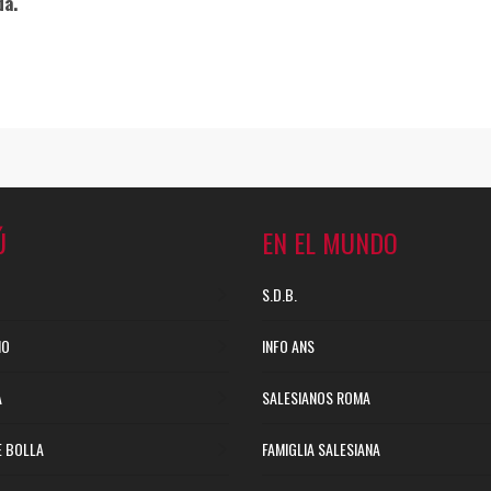
da.
Ú
EN EL MUNDO
S.D.B.
NO
INFO ANS
A
SALESIANOS ROMA
E BOLLA
FAMIGLIA SALESIANA