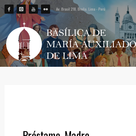
Av. Brasil 218. Breña. Lima - Perú
VIERNES, 20 DICIEMBRE 2024
/
PUBLISHED IN
1 MINUTO CON DIOS
,
AÑO 120 N° 6280
Préstame, Madre…