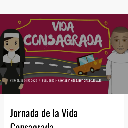
VIERNES, 31 ENERO 2025
/
PUBLISHED IN
AÑO 121 N° 6286
,
NOTICIAS ECLESIALES
Jornada de la Vida
Consagrada