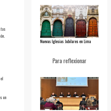
stas
ión.
Nuevas Iglesias Jubilares en Lima
Para reflexionar
 el
es un