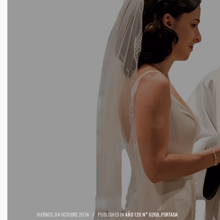
VIERNES, 04 OCTUBRE 2024
/
PUBLISHED IN
AÑO 120 N° 6269
,
PORTADA