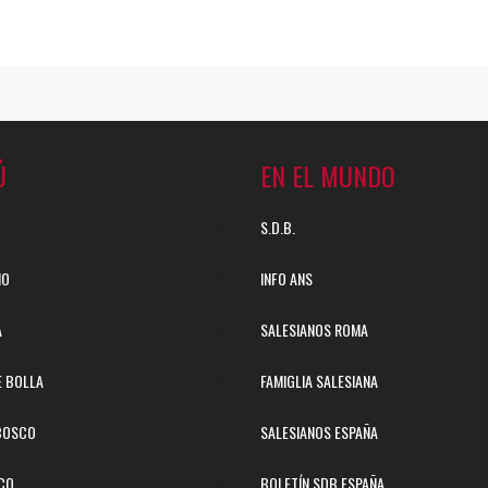
Ú
EN EL MUNDO
S.D.B.
NO
INFO ANS
A
SALESIANOS ROMA
E BOLLA
FAMIGLIA SALESIANA
BOSCO
SALESIANOS ESPAÑA
ICO
BOLETÍN SDB ESPAÑA