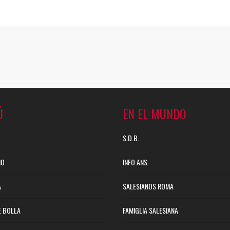
Ú
EN EL MUNDO
S.D.B.
NO
INFO ANS
A
SALESIANOS ROMA
E BOLLA
FAMIGLIA SALESIANA