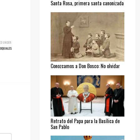
Santa Rosa, primera santa canonizada
ED UNDER:
ROQUIALES
Conozcamos a Don Bosco: No olvidar
al pobre
Retrato del Papa para la Basílica de
San Pablo