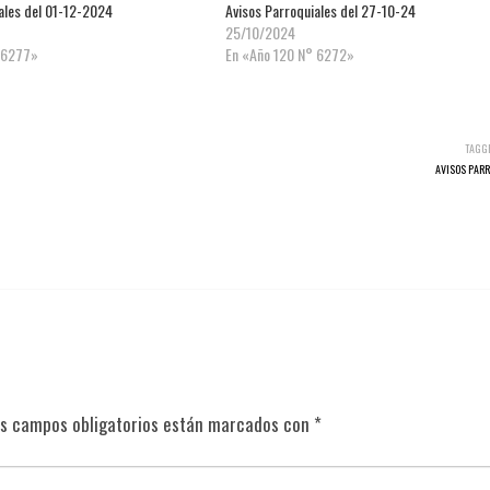
ales del 01-12-2024
Avisos Parroquiales del 27-10-24
25/10/2024
 6277»
En «Año 120 N° 6272»
TAGG
AVISOS PAR
s campos obligatorios están marcados con
*