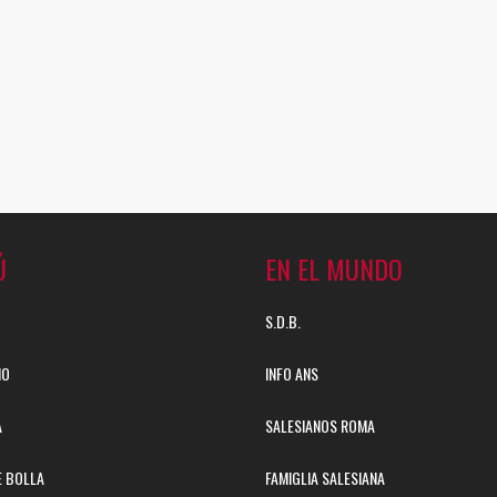
Ú
EN EL MUNDO
S.D.B.
NO
INFO ANS
A
SALESIANOS ROMA
E BOLLA
FAMIGLIA SALESIANA