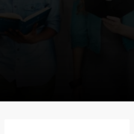
"Todo se escribió para enseñarnos, a
fin de que, alentados por las
Escrituras, perseveremos en
mantener nuestra esperanza."
Romanos 15:4
LITURGIA DIARIA