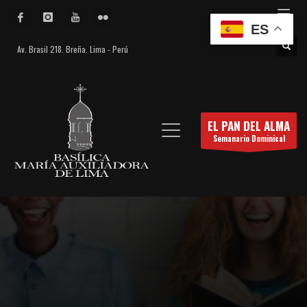
ES
Av. Brasil 218. Breña. Lima - Perú
EL PAN DEL ALMA
Semanario Dominical
El Pan del Alma