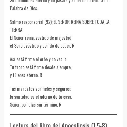
Su dominio es eterno y no pasará y su reino no tendrá fin.
Palabra de Dios.
Salmo responsorial (92): EL SEÑOR REINA SOBRE TODA LA
TIERRA.
El Señor reina, vestido de majestad,
el Señor, vestido y ceñido de poder. R
Así está firme el orbe y no vacila.
Tu trono está firme desde siempre,
y tú eres eterno. R
Tus mandatos son fieles y seguros;
la santidad es el adorno de tu casa,
Señor, por días sin término. R
Lectura del libro del Apocalipsis (1,5-8)