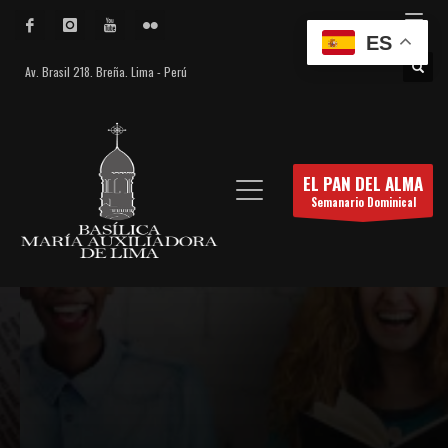
ES
Av. Brasil 218. Breña. Lima - Perú
EL PAN DEL ALMA
Semanario Dominical
El Pan del Alma