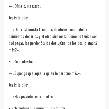
—«Dímelo, maestro».
Jesús le dijo:
—«Un prestamista tenía dos deudores: uno le debía
quinientos denarios y el otro cincuenta. Como no tenían con
qué pagar, los perdonó a los dos. ¿Cuál de los dos lo amará
más?».
Simón contestó:
—«Supongo que aquel a quien le perdonó más».
Jesús le dijo:
—«Has juzgado rectamente».
Y, volviéndose a la mujer, dijo a Simón: