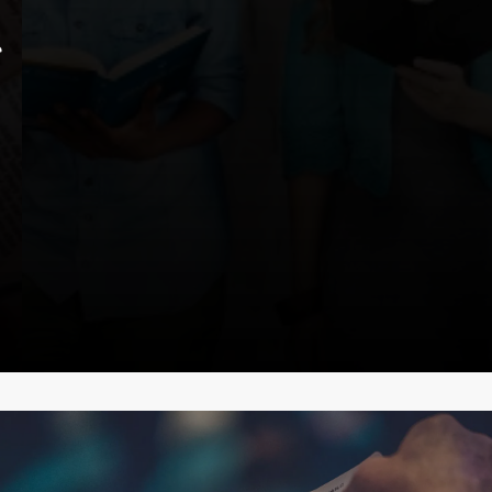
"Todo se escribió para enseñarnos, a
fin de que, alentados por las
Escrituras, perseveremos en
mantener nuestra esperanza."
Romanos 15:4
UN MINUTO CON DIOS