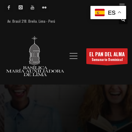
ES
Av. Brasil 218. Breña. Lima - Perú
EL PAN DEL ALMA
Semanario Dominical
El Pan del Alma