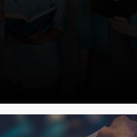
"Todo se escribió para enseñarnos, a
fin de que, alentados por las
Escrituras, perseveremos en
mantener nuestra esperanza."
Romanos 15:4
UN MINUTO CON DIOS