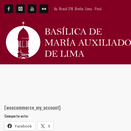
Av. Brasil 218. Breña. Lima - Perú
[woocommerce_my_account]
Comparte esto:
Facebook
X