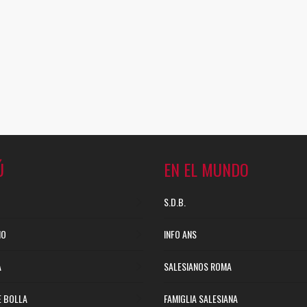
Ú
EN EL MUNDO
S.D.B.
NO
INFO ANS
A
SALESIANOS ROMA
E BOLLA
FAMIGLIA SALESIANA