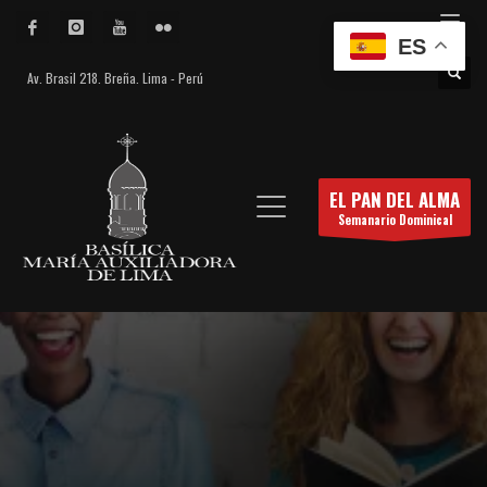
ES
Av. Brasil 218. Breña. Lima - Perú
EL PAN DEL ALMA
Semanario Dominical
El Pan del Alma